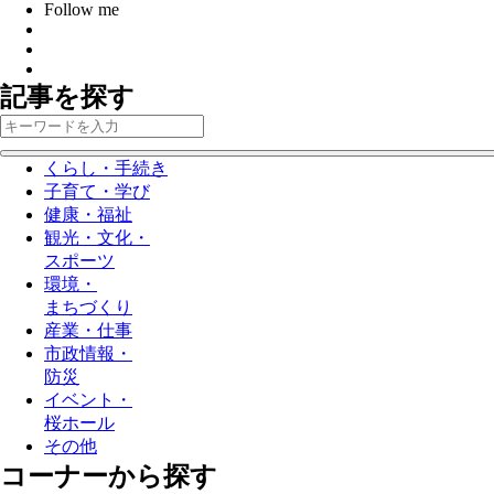
Follow me
記事を探す
くらし・手続き
子育て・学び
健康・福祉
観光・文化・
スポーツ
環境・
まちづくり
産業・仕事
市政情報・
防災
イベント・
桜ホール
その他
コーナーから探す