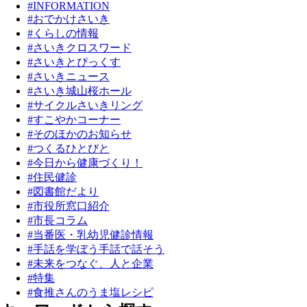
#INFORMATION
#おでかけさいき
#くらしの情報
#さいきクロスワード
#さいきとぴっくす
#さいきニュース
#さいき城山桜ホール
#サイクルさいきリング
#すこやかコーナー
#そのほかのお知らせ
#つくるひとびと
#今日から健康づくり！
#住民健診
#図書館だより
#市役所窓口紹介
#市長コラム
#当番医・乳幼児健診情報
#手話を学ぼう手話で話そう
#未来をつなぐ、人と企業
#特集
#食推さんのうま塩レシピ