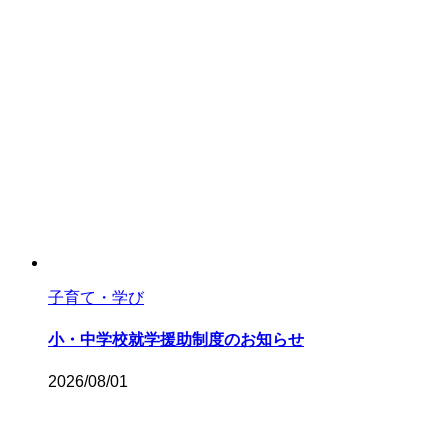
#当番医・乳幼児健
#手話を学ぼう手話で
#未来をつなぐ、人と企業
#食推さんのうま塩
キーワードから
子育て・学び
小・中学校就学援助制度のお知らせ
#2023年10月号
#2023
#2023年12月号
#2023年5月号
2026/08/01
#2023年7月号
#2023年8月号