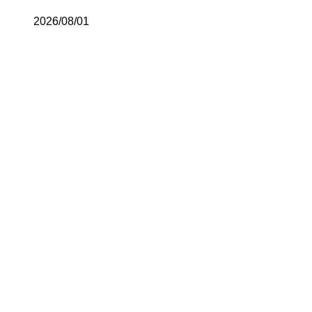
2026/08/01
#INFORMATION
#お
#くらしの情報
#さい
#さいきとぴっくす
#
#さいき城山桜ホ
#サイクルさいきリ
#すこやかコーナー
#その
#つくるひとびと
#今日か
#住民健診
#図
#市役所窓口紹介