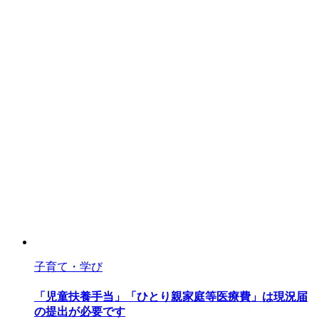
Follow
me
環境・
まちづくり
市政情報・
防災
その他
子育て・学び
「児童扶養手当」「ひとり親家庭等医療費」は現況届
コーナーから
の提出が必要です