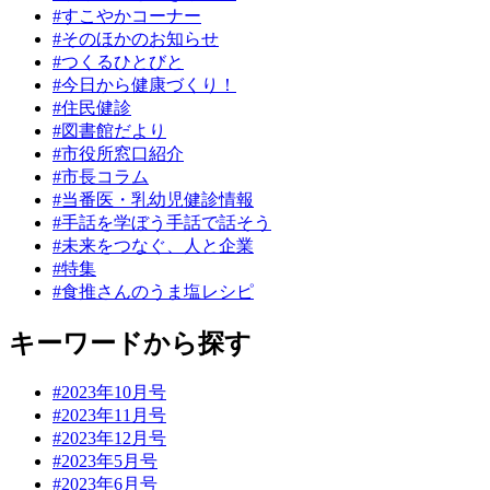
#すこやかコーナー
#そのほかのお知らせ
#つくるひとびと
#今日から健康づくり！
#住民健診
#図書館だより
#市役所窓口紹介
#市長コラム
#当番医・乳幼児健診情報
#手話を学ぼう手話で話そう
#未来をつなぐ、人と企業
#特集
#食推さんのうま塩レシピ
キーワードから探す
#2023年10月号
#2023年11月号
#2023年12月号
#2023年5月号
#2023年6月号