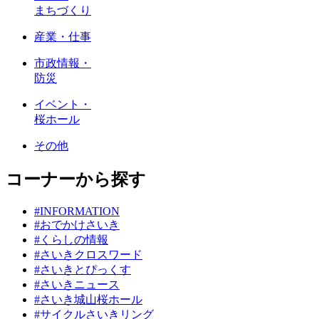
まちづくり
産業・仕事
市政情報・
防災
イベント・
桜ホール
その他
コーナーから探す
#INFORMATION
#おでかけさいき
#くらしの情報
#さいきクロスワード
#さいきとぴっくす
#さいきニュース
#さいき城山桜ホール
#サイクルさいきリング