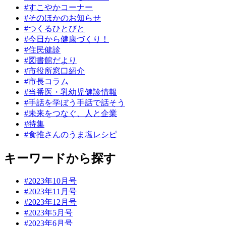
#すこやかコーナー
#そのほかのお知らせ
#つくるひとびと
#今日から健康づくり！
#住民健診
#図書館だより
#市役所窓口紹介
#市長コラム
#当番医・乳幼児健診情報
#手話を学ぼう手話で話そう
#未来をつなぐ、人と企業
#特集
#食推さんのうま塩レシピ
キーワードから探す
#2023年10月号
#2023年11月号
#2023年12月号
#2023年5月号
#2023年6月号