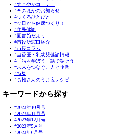
#すこやかコーナー
#そのほかのお知らせ
#つくるひとびと
#今日から健康づくり！
#住民健診
#図書館だより
#市役所窓口紹介
#市長コラム
#当番医・乳幼児健診情報
#手話を学ぼう手話で話そう
#未来をつなぐ、人と企業
#特集
#食推さんのうま塩レシピ
キーワードから探す
#2023年10月号
#2023年11月号
#2023年12月号
#2023年5月号
#2023年6月号