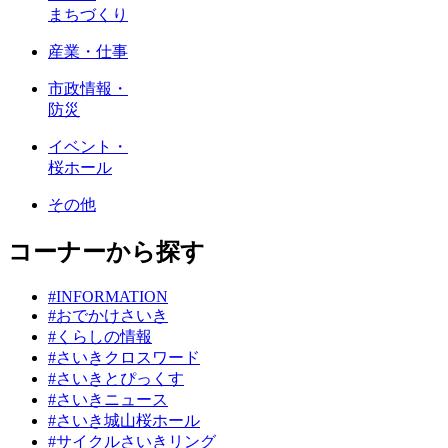
まちづくり
産業・仕事
市政情報・
防災
イベント・
桜ホール
その他
コーナーから探す
#INFORMATION
#おでかけさいき
#くらしの情報
#さいきクロスワード
#さいきとぴっくす
#さいきニュース
#さいき城山桜ホール
#サイクルさいきリング