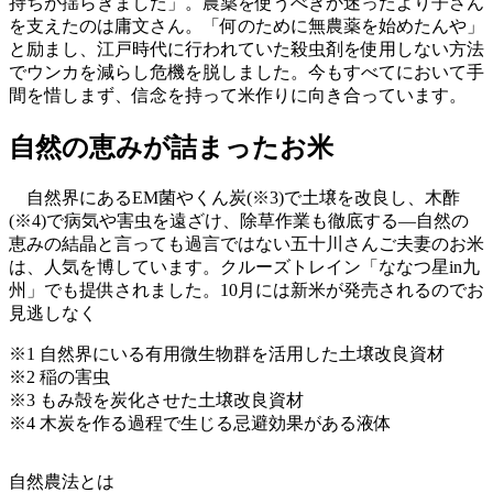
持ちが揺らぎました」。農薬を使うべきか迷ったより子さん
を支えたのは庸文さん。「何のために無農薬を始めたんや」
と励まし、江戸時代に行われていた殺虫剤を使用しない方法
でウンカを減らし危機を脱しました。今もすべてにおいて手
間を惜しまず、信念を持って米作りに向き合っています。
自然の恵みが詰まったお米
自然界にあるEM菌やくん炭(※3)で土壌を改良し、木酢
(※4)で病気や害虫を遠ざけ、除草作業も徹底する―自然の
恵みの結晶と言っても過言ではない五十川さんご夫妻のお米
は、人気を博しています。クルーズトレイン「ななつ星in九
州」でも提供されました。10月には新米が発売されるのでお
見逃しなく
※1 自然界にいる有用微生物群を活用した土壌改良資材
※2 稲の害虫
※3 もみ殻を炭化させた土壌改良資材
※4 木炭を作る過程で生じる忌避効果がある液体
自然農法とは