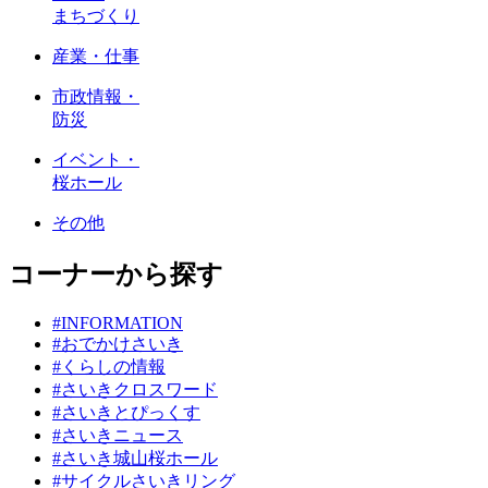
まちづくり
産業・仕事
市政情報・
防災
イベント・
桜ホール
その他
コーナーから探す
#INFORMATION
#おでかけさいき
#くらしの情報
#さいきクロスワード
#さいきとぴっくす
#さいきニュース
#さいき城山桜ホール
#サイクルさいきリング