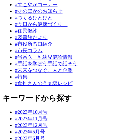
#すこやかコーナー
#そのほかのお知らせ
#つくるひとびと
#今日から健康づくり！
#住民健診
#図書館だより
#市役所窓口紹介
#市長コラム
#当番医・乳幼児健診情報
#手話を学ぼう手話で話そう
#未来をつなぐ、人と企業
#特集
#食推さんのうま塩レシピ
キーワードから探す
#2023年10月号
#2023年11月号
#2023年12月号
#2023年5月号
#2023年6月号