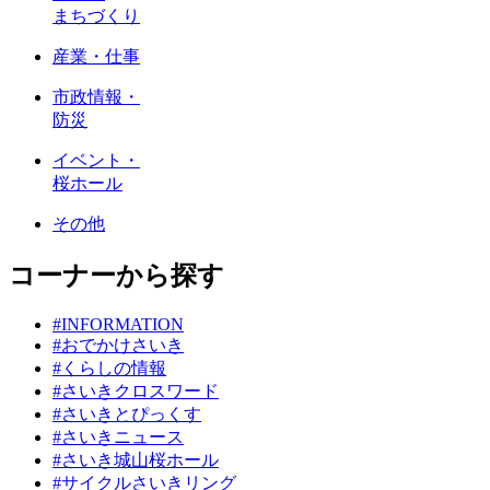
まちづくり
産業・仕事
市政情報・
防災
イベント・
桜ホール
その他
コーナーから探す
#INFORMATION
#おでかけさいき
#くらしの情報
#さいきクロスワード
#さいきとぴっくす
#さいきニュース
#さいき城山桜ホール
#サイクルさいきリング