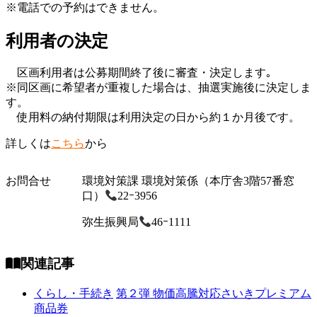
※電話での予約はできません。
利用者の決定
区画利用者は公募期間終了後に審査・決定します｡
※同区画に希望者が重複した場合は、抽選実施後に決定しま
す。
使用料の納付期限は利用決定の日から約１か月後です。
詳しくは
こちら
から
お問合せ
環境対策課 環境対策係（本庁舎3階57番窓
口）
22ｰ3956
弥生振興局
46ｰ1111
関連記事
くらし・手続き
第２弾 物価高騰対応さいきプレミアム
商品券