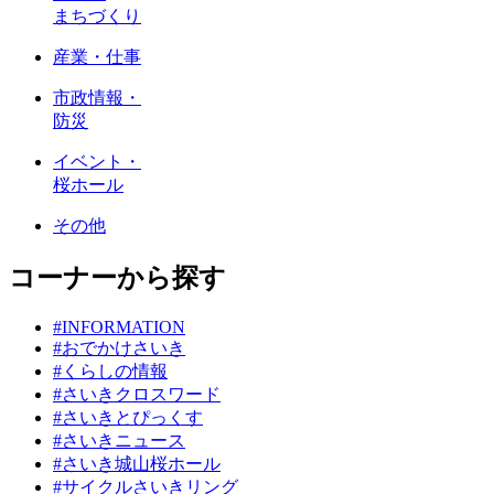
まちづくり
産業・仕事
市政情報・
防災
イベント・
桜ホール
その他
コーナーから探す
#INFORMATION
#おでかけさいき
#くらしの情報
#さいきクロスワード
#さいきとぴっくす
#さいきニュース
#さいき城山桜ホール
#サイクルさいきリング