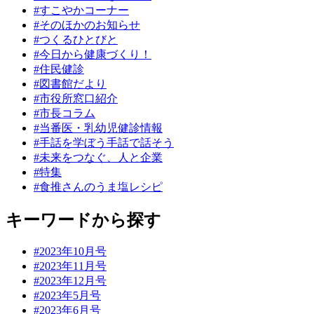
#すこやかコーナー
#そのほかのお知らせ
#つくるひとびと
#今日から健康づくり！
#住民健診
#図書館だより
#市役所窓口紹介
#市長コラム
#当番医・乳幼児健診情報
#手話を学ぼう手話で話そう
#未来をつなぐ、人と企業
#特集
#食推さんのうま塩レシピ
キーワードから探す
#2023年10月号
#2023年11月号
#2023年12月号
#2023年5月号
#2023年6月号