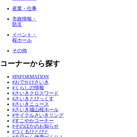
産業・仕事
市政情報・
防災
イベント・
桜ホール
その他
コーナーから探す
#INFORMATION
#おでかけさいき
#くらしの情報
#さいきクロスワード
#さいきとぴっくす
#さいきニュース
#さいき城山桜ホール
#サイクルさいきリング
#すこやかコーナー
#そのほかのお知らせ
#つくるひとびと