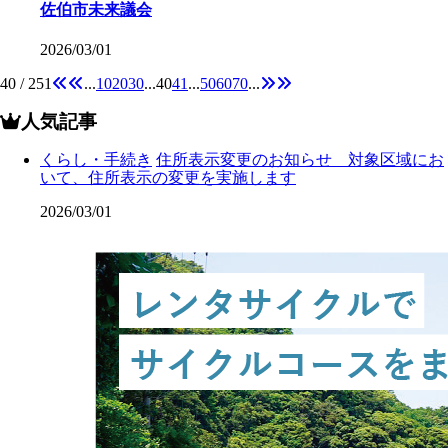
佐伯市未来議会
2026/03/01
40 / 251
...
10
20
30
...
40
41
...
50
60
70
...
人気記事
くらし・手続き
住所表示変更のお知らせ 対象区域にお
いて、住所表示の変更を実施します
2026/03/01