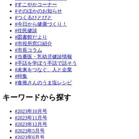
#すこやかコーナー
#そのほかのお知らせ
#つくるひとびと
#今日から健康づくり！
#住民健診
#図書館だより
#市役所窓口紹介
#市長コラム
#当番医・乳幼児健診情報
#手話を学ぼう手話で話そう
#未来をつなぐ、人と企業
#特集
#食推さんのうま塩レシピ
キーワードから探す
#2023年10月号
#2023年11月号
#2023年12月号
#2023年5月号
#2023年6月号