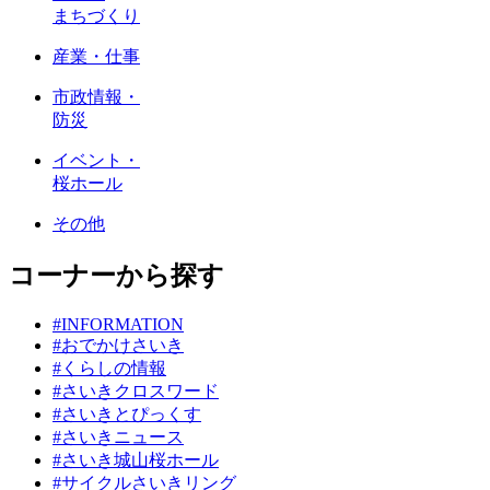
まちづくり
産業・仕事
市政情報・
防災
イベント・
桜ホール
その他
コーナーから探す
#INFORMATION
#おでかけさいき
#くらしの情報
#さいきクロスワード
#さいきとぴっくす
#さいきニュース
#さいき城山桜ホール
#サイクルさいきリング