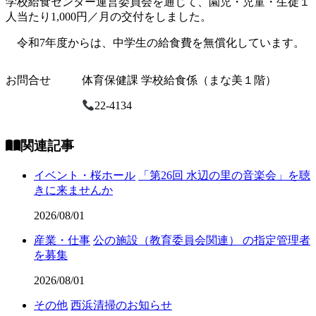
学校給食センター運営委員会を通じて、園児・児童・生徒１
人当たり1,000円／月の交付をしました。
令和7年度からは、中学生の給食費を無償化しています。
お問合せ
体育保健課 学校給食係（まな美１階）
22-4134
関連記事
イベント・桜ホール
「第26回 水辺の里の音楽会」を聴
きに来ませんか
2026/08/01
産業・仕事
公の施設（教育委員会関連） の指定管理者
を募集
2026/08/01
その他
西浜清掃のお知らせ