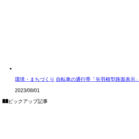
#2024年
#2024年
佐伯市公式Webサイト
#2025年1
環境・まちづくり
自転車の通行帯「矢羽根型路面表示
Follow me
#2025年
2023/08/01
ピックアップ記事
#2025年
#2026年