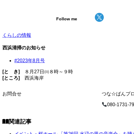
Follow me
くらしの情報
西浜清掃のお知らせ
#2023年8月号
[と き]
８月27日㈰８時～９時
[ところ]
西浜海岸
お問合せ
つな☆ばんプ
080-1731-7
関連記事
イベント・桜ホール
「第26回 水辺の里の音楽会」を