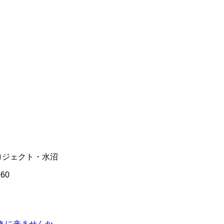
記事を探す
ロジェクト・水沼
960
聴きに来ませんか