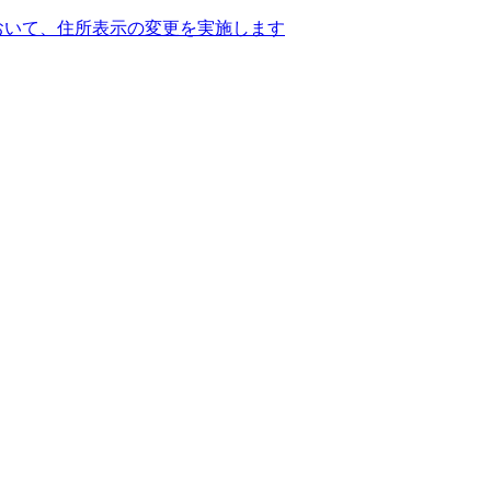
おいて、住所表示の変更を実施します
・
イベント・
桜ホール
コーナーから探す
MATION
#おでかけさいき