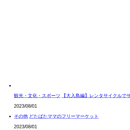
#さいきク
#さいき城
#そのほか
#住民健診
観光・文化・スポーツ
【大入島編】レンタサイクルで
#当番
2023/08/01
その他
どたばたママのフリーマーケット
2023/08/01
#未来を