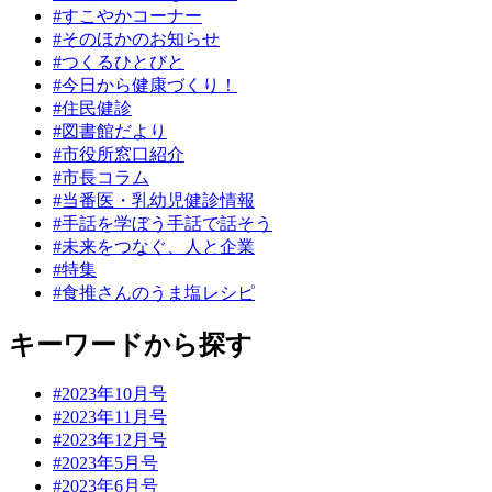
#すこやかコーナー
#そのほかのお知らせ
#つくるひとびと
#今日から健康づくり！
#住民健診
#図書館だより
#市役所窓口紹介
#市長コラム
#当番医・乳幼児健診情報
#手話を学ぼう手話で話そう
#未来をつなぐ、人と企業
#特集
#食推さんのうま塩レシピ
キーワードから探す
#2023年10月号
#2023年11月号
#2023年12月号
#2023年5月号
#2023年6月号