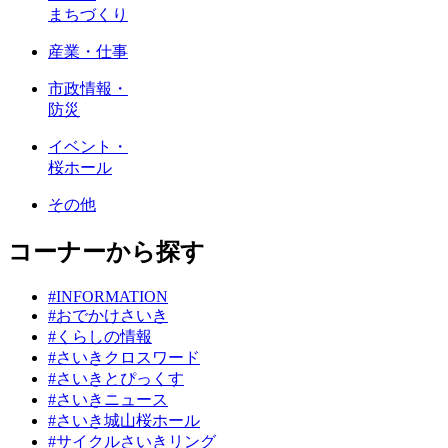
まちづくり
産業・仕事
市政情報・
防災
イベント・
桜ホール
その他
コーナーから探す
#INFORMATION
#おでかけさいき
#くらしの情報
#さいきクロスワード
#さいきとぴっくす
#さいきニュース
#さいき城山桜ホール
#サイクルさいきリング