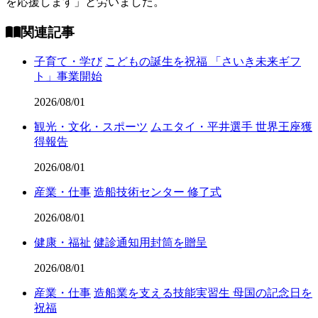
を応援します」と労いました。
関連記事
子育て・学び
こどもの誕生を祝福 「さいき未来ギフ
ト」事業開始
2026/08/01
観光・文化・スポーツ
ムエタイ・平井選手 世界王座獲
得報告
2026/08/01
産業・仕事
造船技術センター 修了式
2026/08/01
健康・福祉
健診通知用封筒を贈呈
2026/08/01
産業・仕事
造船業を支える技能実習生 母国の記念日を
祝福