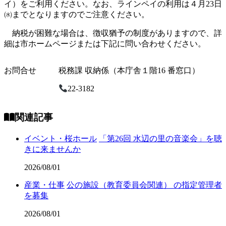
イ）をご利用ください。なお、ラインペイの利用は４月23日
㈬までとなりますのでご注意ください。
納税が困難な場合は、徴収猶予の制度がありますので、詳
細は市ホームページまたは下記に問い合わせください。
お問合せ
税務課 収納係（本庁舎１階16 番窓口）
22-3182
関連記事
イベント・桜ホール
「第26回 水辺の里の音楽会」を聴
きに来ませんか
2026/08/01
産業・仕事
公の施設（教育委員会関連） の指定管理者
を募集
2026/08/01