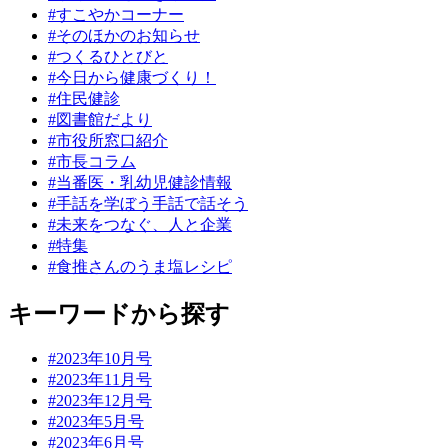
#すこやかコーナー
#そのほかのお知らせ
#つくるひとびと
#今日から健康づくり！
#住民健診
#図書館だより
#市役所窓口紹介
#市長コラム
#当番医・乳幼児健診情報
#手話を学ぼう手話で話そう
#未来をつなぐ、人と企業
#特集
#食推さんのうま塩レシピ
キーワードから探す
#2023年10月号
#2023年11月号
#2023年12月号
#2023年5月号
#2023年6月号