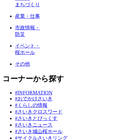
まちづくり
産業・仕事
市政情報・
防災
イベント・
桜ホール
その他
コーナーから探す
#INFORMATION
#おでかけさいき
#くらしの情報
#さいきクロスワード
#さいきとぴっくす
#さいきニュース
#さいき城山桜ホール
#サイクルさいきリング