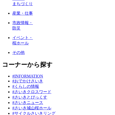
まちづくり
産業・仕事
市政情報・
防災
イベント・
桜ホール
その他
コーナーから探す
#INFORMATION
#おでかけさいき
#くらしの情報
#さいきクロスワード
#さいきとぴっくす
#さいきニュース
#さいき城山桜ホール
#サイクルさいきリング