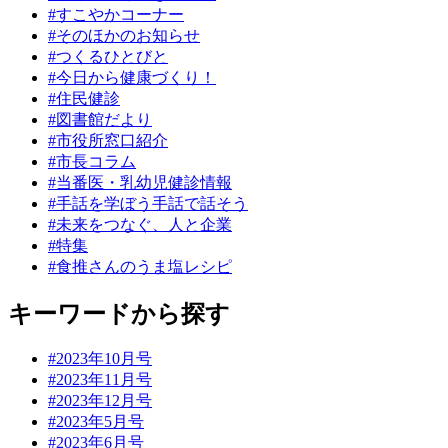
#すこやかコーナー
#そのほかのお知らせ
#つくるひとびと
#今日から健康づくり！
#住民健診
#図書館だより
#市役所窓口紹介
#市長コラム
#当番医・乳幼児健診情報
#手話を学ぼう手話で話そう
#未来をつなぐ、人と企業
#特集
#食推さんのうま塩レシピ
キーワードから探す
#2023年10月号
#2023年11月号
#2023年12月号
#2023年5月号
#2023年6月号