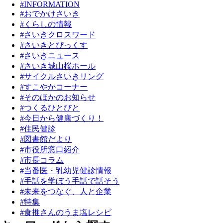
#INFORMATION
#おでかけさいき
#くらしの情報
#さいきクロスワード
#さいきとぴっくす
#さいきニュース
#さいき城山桜ホール
#サイクルさいきリング
#すこやかコーナー
#そのほかのお知らせ
#つくるひとびと
#今日から健康づくり！
#住民健診
#図書館だより
#市役所窓口紹介
#市長コラム
#当番医・乳幼児健診情報
#手話を学ぼう手話で話そう
#未来をつなぐ、人と企業
#特集
#食推さんのうま塩レシピ