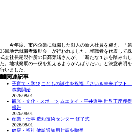
今年度、市内企業に就職した61人の新入社員を迎え、「第
35回地元就職者激励会」が行われました。就職者を代表して株
式会社長尾製作所の日髙菜緒さんが、「新たな１歩を踏み出し
た。地域発展の一役を担えるようがんばりたい」と決意表明を
行いました。
関連記事
子育て・学び
こどもの誕生を祝福 「さいき未来ギフト」
事業開始
2026/08/01
観光・文化・スポーツ
ムエタイ・平井選手 世界王座獲得
報告
2026/08/01
産業・仕事
造船技術センター 修了式
2026/08/01
健康・福祉
健診通知用封筒を贈呈