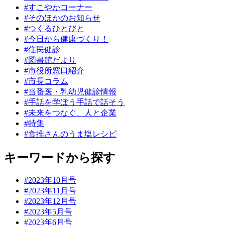
#すこやかコーナー
#そのほかのお知らせ
#つくるひとびと
#今日から健康づくり！
#住民健診
#図書館だより
#市役所窓口紹介
#市長コラム
#当番医・乳幼児健診情報
#手話を学ぼう手話で話そう
#未来をつなぐ、人と企業
#特集
#食推さんのうま塩レシピ
キーワードから探す
#2023年10月号
#2023年11月号
#2023年12月号
#2023年5月号
#2023年6月号