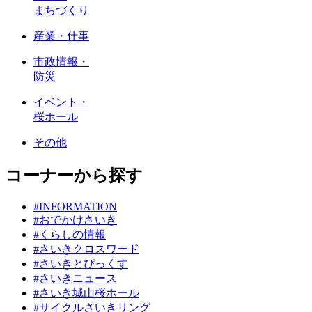
まちづくり
産業・仕事
市政情報・
防災
イベント・
桜ホール
その他
コーナーから探す
#INFORMATION
#おでかけさいき
#くらしの情報
#さいきクロスワード
#さいきとぴっくす
#さいきニュース
#さいき城山桜ホール
#サイクルさいきリング