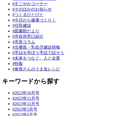
#すこやかコーナー
#そのほかのお知らせ
#つくるひとびと
#今日から健康づくり！
#住民健診
#図書館だより
#市役所窓口紹介
#市長コラム
#当番医・乳幼児健診情報
#手話を学ぼう手話で話そう
#未来をつなぐ、人と企業
#特集
#食推さんのうま塩レシピ
キーワードから探す
#2023年10月号
#2023年11月号
#2023年12月号
#2023年5月号
#2023年6月号