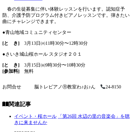
春の生徒募集に伴い体験レッスンを行います。認知症予
防、介護予防プログラム付きピアノレッスンです。弾きたい
曲にチャレンジできます。
●青山地域コミュニティセンター
[と き]
3月13日㈬11時30分〜12時30分
●さいき城山桜ホール スタジオ２０１
[と き]
3月15日㈮9時30分〜10時30分
[参加料]
無料
お問合せ
脳トレピアノⓇ教室わ♪お♪ん
24-8150
関連記事
イベント・桜ホール
「第26回 水辺の里の音楽会」を聴
きに来ませんか