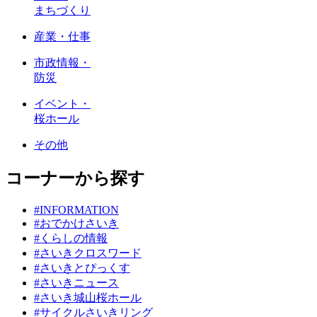
まちづくり
産業・仕事
市政情報・
防災
イベント・
桜ホール
その他
コーナーから探す
#INFORMATION
#おでかけさいき
#くらしの情報
#さいきクロスワード
#さいきとぴっくす
#さいきニュース
#さいき城山桜ホール
#サイクルさいきリング