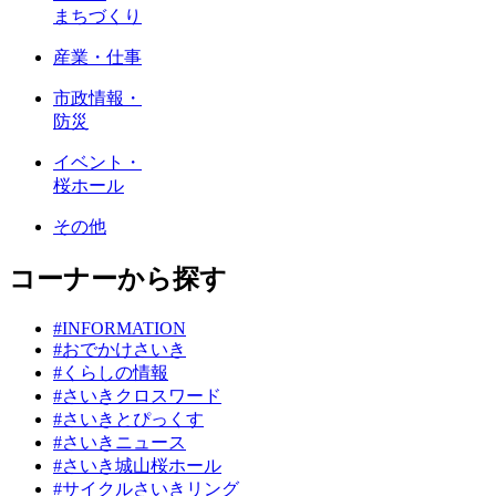
まちづくり
産業・仕事
市政情報・
防災
イベント・
桜ホール
その他
コーナーから探す
#INFORMATION
#おでかけさいき
#くらしの情報
#さいきクロスワード
#さいきとぴっくす
#さいきニュース
#さいき城山桜ホール
#サイクルさいきリング