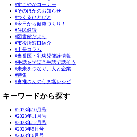
#すこやかコーナー
#そのほかのお知らせ
#つくるひとびと
#今日から健康づくり！
#住民健診
#図書館だより
#市役所窓口紹介
#市長コラム
#当番医・乳幼児健診情報
#手話を学ぼう手話で話そう
#未来をつなぐ、人と企業
#特集
#食推さんのうま塩レシピ
キーワードから探す
#2023年10月号
#2023年11月号
#2023年12月号
#2023年5月号
#2023年6月号