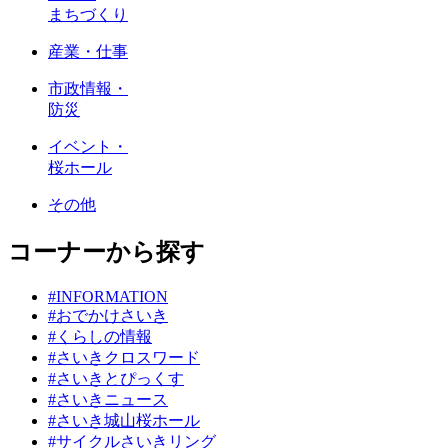
まちづくり
産業・仕事
市政情報・
防災
イベント・
桜ホール
その他
コーナーから探す
#INFORMATION
#おでかけさいき
#くらしの情報
#さいきクロスワード
#さいきとぴっくす
#さいきニュース
#さいき城山桜ホール
#サイクルさいきリング