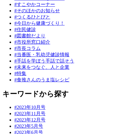
#すこやかコーナー
#そのほかのお知らせ
#つくるひとびと
#今日から健康づくり！
#住民健診
#図書館だより
#市役所窓口紹介
#市長コラム
#当番医・乳幼児健診情報
#手話を学ぼう手話で話そう
#未来をつなぐ、人と企業
#特集
#食推さんのうま塩レシピ
キーワードから探す
#2023年10月号
#2023年11月号
#2023年12月号
#2023年5月号
#2023年6月号