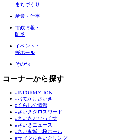
まちづくり
産業・仕事
市政情報・
防災
イベント・
桜ホール
その他
コーナーから探す
#INFORMATION
#おでかけさいき
#くらしの情報
#さいきクロスワード
#さいきとぴっくす
#さいきニュース
#さいき城山桜ホール
#サイクルさいきリング