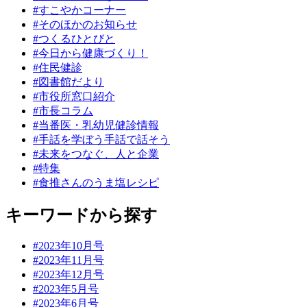
#すこやかコーナー
#そのほかのお知らせ
#つくるひとびと
#今日から健康づくり！
#住民健診
#図書館だより
#市役所窓口紹介
#市長コラム
#当番医・乳幼児健診情報
#手話を学ぼう手話で話そう
#未来をつなぐ、人と企業
#特集
#食推さんのうま塩レシピ
キーワードから探す
#2023年10月号
#2023年11月号
#2023年12月号
#2023年5月号
#2023年6月号