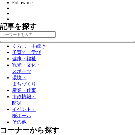
Follow me
記事を探す
くらし・手続き
子育て・学び
健康・福祉
観光・文化・
スポーツ
環境・
まちづくり
産業・仕事
市政情報・
防災
イベント・
桜ホール
その他
コーナーから探す