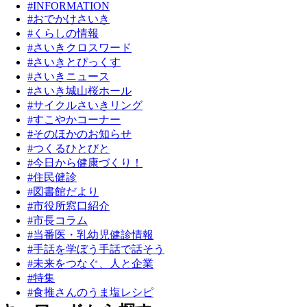
#INFORMATION
#おでかけさいき
#くらしの情報
#さいきクロスワード
#さいきとぴっくす
#さいきニュース
#さいき城山桜ホール
#サイクルさいきリング
#すこやかコーナー
#そのほかのお知らせ
#つくるひとびと
#今日から健康づくり！
#住民健診
#図書館だより
#市役所窓口紹介
#市長コラム
#当番医・乳幼児健診情報
#手話を学ぼう手話で話そう
#未来をつなぐ、人と企業
#特集
#食推さんのうま塩レシピ