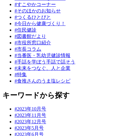
#すこやかコーナー
#そのほかのお知らせ
#つくるひとびと
#今日から健康づくり！
#住民健診
#図書館だより
#市役所窓口紹介
#市長コラム
#当番医・乳幼児健診情報
#手話を学ぼう手話で話そう
#未来をつなぐ、人と企業
#特集
#食推さんのうま塩レシピ
キーワードから探す
#2023年10月号
#2023年11月号
#2023年12月号
#2023年5月号
#2023年6月号