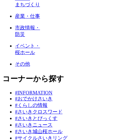
まちづくり
産業・仕事
市政情報・
防災
イベント・
桜ホール
その他
コーナーから探す
#INFORMATION
#おでかけさいき
#くらしの情報
#さいきクロスワード
#さいきとぴっくす
#さいきニュース
#さいき城山桜ホール
#サイクルさいきリング