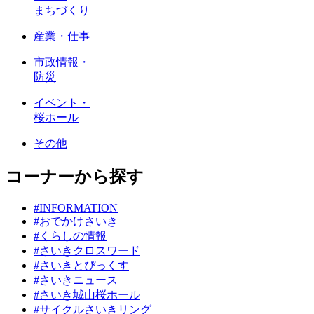
まちづくり
産業・仕事
市政情報・
防災
イベント・
桜ホール
その他
コーナーから探す
#INFORMATION
#おでかけさいき
#くらしの情報
#さいきクロスワード
#さいきとぴっくす
#さいきニュース
#さいき城山桜ホール
#サイクルさいきリング