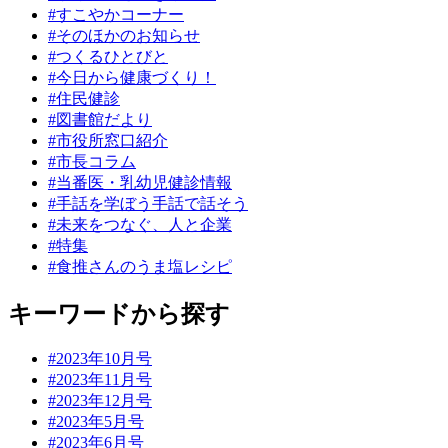
#すこやかコーナー
#そのほかのお知らせ
#つくるひとびと
#今日から健康づくり！
#住民健診
#図書館だより
#市役所窓口紹介
#市長コラム
#当番医・乳幼児健診情報
#手話を学ぼう手話で話そう
#未来をつなぐ、人と企業
#特集
#食推さんのうま塩レシピ
キーワードから探す
#2023年10月号
#2023年11月号
#2023年12月号
#2023年5月号
#2023年6月号