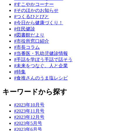
#すこやかコーナー
#そのほかのお知らせ
#つくるひとびと
#今日から健康づくり！
#住民健診
#図書館だより
#市役所窓口紹介
#市長コラム
#当番医・乳幼児健診情報
#手話を学ぼう手話で話そう
#未来をつなぐ、人と企業
#特集
#食推さんのうま塩レシピ
キーワードから探す
#2023年10月号
#2023年11月号
#2023年12月号
#2023年5月号
#2023年6月号