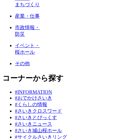
まちづくり
産業・仕事
市政情報・
防災
イベント・
桜ホール
その他
コーナーから探す
#INFORMATION
#おでかけさいき
#くらしの情報
#さいきクロスワード
#さいきとぴっくす
#さいきニュース
#さいき城山桜ホール
#サイクルさいきリング