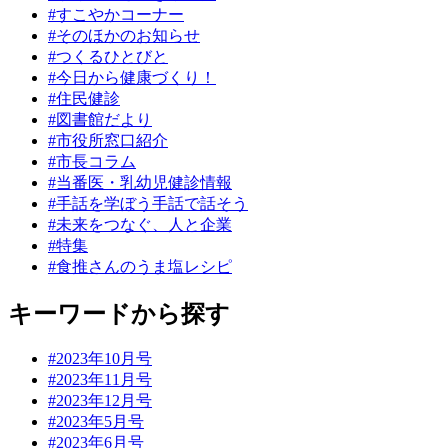
#すこやかコーナー
#そのほかのお知らせ
#つくるひとびと
#今日から健康づくり！
#住民健診
#図書館だより
#市役所窓口紹介
#市長コラム
#当番医・乳幼児健診情報
#手話を学ぼう手話で話そう
#未来をつなぐ、人と企業
#特集
#食推さんのうま塩レシピ
キーワードから探す
#2023年10月号
#2023年11月号
#2023年12月号
#2023年5月号
#2023年6月号