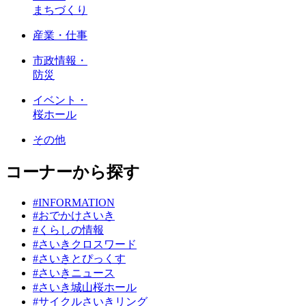
まちづくり
産業・仕事
市政情報・
防災
イベント・
桜ホール
その他
コーナーから探す
#INFORMATION
#おでかけさいき
#くらしの情報
#さいきクロスワード
#さいきとぴっくす
#さいきニュース
#さいき城山桜ホール
#サイクルさいきリング