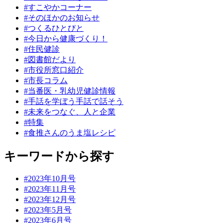
#すこやかコーナー
#そのほかのお知らせ
#つくるひとびと
#今日から健康づくり！
#住民健診
#図書館だより
#市役所窓口紹介
#市長コラム
#当番医・乳幼児健診情報
#手話を学ぼう手話で話そう
#未来をつなぐ、人と企業
#特集
#食推さんのうま塩レシピ
キーワードから探す
#2023年10月号
#2023年11月号
#2023年12月号
#2023年5月号
#2023年6月号