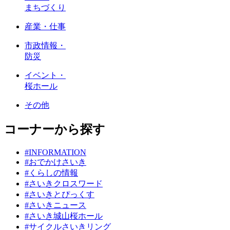
まちづくり
産業・仕事
市政情報・
防災
イベント・
桜ホール
その他
コーナーから探す
#INFORMATION
#おでかけさいき
#くらしの情報
#さいきクロスワード
#さいきとぴっくす
#さいきニュース
#さいき城山桜ホール
#サイクルさいきリング