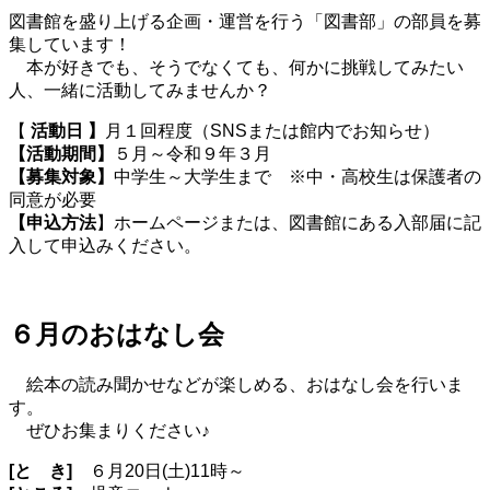
図書館を盛り上げる企画・運営を行う「図書部」の部員を募
集しています！
#INFORMATION
#お
本が好きでも、そうでなくても、何かに挑戦してみたい
人、一緒に活動してみませんか？
#くらしの情報
#さい
【
活動日 】
月１回程度（SNSまたは館内でお知らせ）
【活動期間】
５月～令和９年３月
#さいきとぴっくす
#
【募集対象】
中学生～大学生まで ※中・高校生は保護者の
同意が必要
#さいき城山桜ホ
【申込方法
】ホームページまたは、図書館にある入部届に記
入して申込みください。
#サイクルさいきリ
#すこやかコーナー
#その
６月のおはなし会
#つくるひとびと
#今日か
絵本の読み聞かせなどが楽しめる、おはなし会を行いま
す。
#住民健診
#図
ぜひお集まりください♪
#市役所窓口紹介
[と き]
６月20日(土)11時～