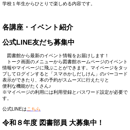
Follow
学校１年生からひとりで楽しめる内容です。
me
各講座・イベント紹介
環境・
まちづくり
公式LINE友だち募集中
図書館から最新のイベント情報をお届けします！
市政情報・
トーク画面のメニューから図書館ホームページのイベント
防災
情報やマイページに飛ぶことができます。マイページをタッ
プしてログインすると「スマホかしだしけん」のバーコード
表示ができたり、本の予約がスムーズに行えたりと
便利な機能がたくさん♪
※マイページの利用には利用登録とパスワード設定が必要で
その他
す。
公式LINEは
こちら
令和８年度 図書部員 大募集中！
コーナーから