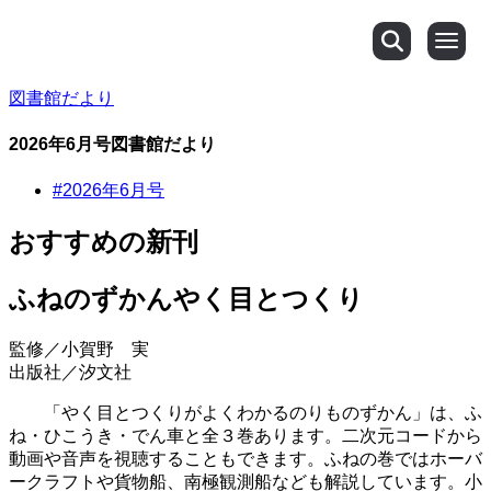
図書館だより
2026年6月号図書館だより
記事を探す
#2026年6月号
おすすめの新刊
ふねのずかんやく目とつくり
監修／小賀野 実
くらし・手続き
出版社／汐文社
「やく目とつくりがよくわかるのりものずかん」は、ふ
佐伯市公式Webサイト
ね・ひこうき・でん車と全３巻あります。二次元コードから
動画や音声を視聴することもできます。ふねの巻ではホーバ
健康・福祉
ークラフトや貨物船、南極観測船なども解説しています。小