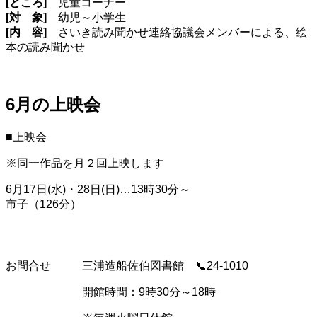
[ところ]
児童コーナー
[対 象]
幼児～小学生
#当番医・乳幼児健
[内 容]
さいき読み聞かせ連絡協議会メンバーによる、絵
本の読み聞かせ
#手話を学ぼう手話で
#未来をつなぐ、人と企業
6月の上映会
#食推さんのうま塩
■上映会
※同一作品を月２回上映します
6月17日(水)・28日(日)…13時30分～
キーワードから
市子（126分）
#2023年10月号
#2023
お問合せ
三浦造船佐伯図書館 📞24-1010
#2023年12月号
#2023年5月号
開館時間：9時30分～18時
#2023年7月号
#2023年8月号