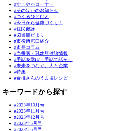
#すこやかコーナー
#そのほかのお知らせ
#つくるひとびと
#今日から健康づくり！
#住民健診
#図書館だより
#市役所窓口紹介
#市長コラム
#当番医・乳幼児健診情報
#手話を学ぼう手話で話そう
#未来をつなぐ、人と企業
#特集
#食推さんのうま塩レシピ
キーワードから探す
#2023年10月号
#2023年11月号
#2023年12月号
#2023年5月号
#2023年6月号