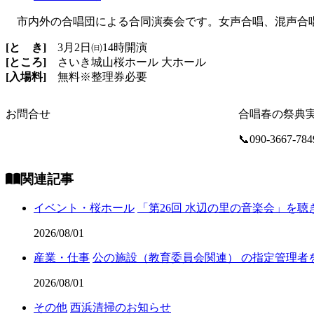
市内外の合唱団による合同演奏会です。女声合唱、混声合唱
[と き]
3月2日㈰14時開演
[ところ]
さいき城山桜ホール 大ホール
[入場料]
無料※整理券必要
お問合せ
合唱春の祭典
📞090-3667-784
関連記事
イベント・桜ホール
「第26回 水辺の里の音楽会」を
2026/08/01
産業・仕事
公の施設（教育委員会関連） の指定管理者
2026/08/01
その他
西浜清掃のお知らせ