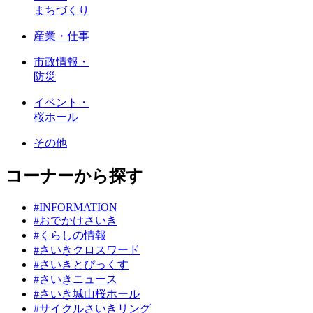
まちづくり
産業・仕事
市政情報・
防災
イベント・
桜ホール
その他
コーナーから探す
#INFORMATION
#おでかけさいき
#くらしの情報
#さいきクロスワード
#さいきとぴっくす
#さいきニュース
#さいき城山桜ホール
#サイクルさいきリング