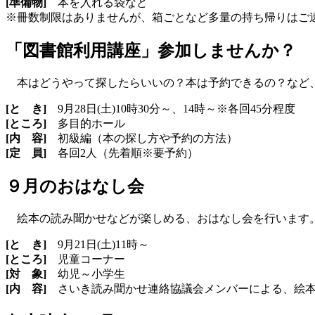
[準備物]
本を入れる袋など
※冊数制限はありませんが、箱ごとなど多量の持ち帰りはご
「図書館利用講座」参加しませんか？
本はどうやって探したらいいの？本は予約できるの？など、
[と き]
9月28日(土)10時30分～、14時～※各回45分程度
[ところ]
多目的ホール
[内 容]
初級編（本の探し方や予約の方法）
[定 員]
各回2人（先着順※要予約）
９月のおはなし会
絵本の読み聞かせなどが楽しめる、おはなし会を行います。
[と き]
9月21日(土)11時～
[ところ]
児童コーナー
[対 象]
幼児～小学生
[内 容]
さいき読み聞かせ連絡協議会メンバーによる、絵