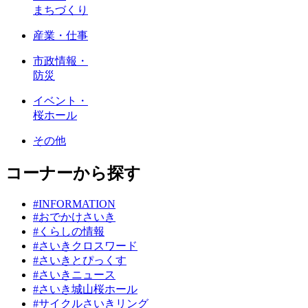
まちづくり
産業・仕事
市政情報・
防災
イベント・
桜ホール
その他
コーナーから探す
#INFORMATION
#おでかけさいき
#くらしの情報
#さいきクロスワード
#さいきとぴっくす
#さいきニュース
#さいき城山桜ホール
#サイクルさいきリング