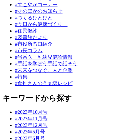
#すこやかコーナー
#そのほかのお知らせ
#つくるひとびと
#今日から健康づくり！
#住民健診
#図書館だより
#市役所窓口紹介
#市長コラム
#当番医・乳幼児健診情報
#手話を学ぼう手話で話そう
#未来をつなぐ、人と企業
#特集
#食推さんのうま塩レシピ
キーワードから探す
#2023年10月号
#2023年11月号
#2023年12月号
#2023年5月号
#2023年6月号