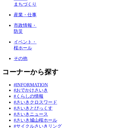
まちづくり
産業・仕事
市政情報・
防災
イベント・
桜ホール
その他
コーナーから探す
#INFORMATION
#おでかけさいき
#くらしの情報
#さいきクロスワード
#さいきとぴっくす
#さいきニュース
#さいき城山桜ホール
#サイクルさいきリング