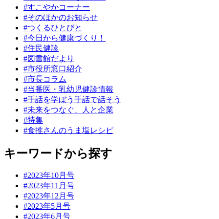
#すこやかコーナー
#そのほかのお知らせ
#つくるひとびと
#今日から健康づくり！
#住民健診
#図書館だより
#市役所窓口紹介
#市長コラム
#当番医・乳幼児健診情報
#手話を学ぼう手話で話そう
#未来をつなぐ、人と企業
#特集
#食推さんのうま塩レシピ
キーワードから探す
#2023年10月号
#2023年11月号
#2023年12月号
#2023年5月号
#2023年6月号