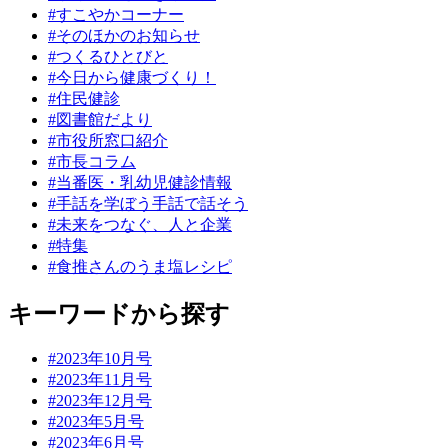
#すこやかコーナー
#そのほかのお知らせ
#つくるひとびと
#今日から健康づくり！
#住民健診
#図書館だより
#市役所窓口紹介
#市長コラム
#当番医・乳幼児健診情報
#手話を学ぼう手話で話そう
#未来をつなぐ、人と企業
#特集
#食推さんのうま塩レシピ
キーワードから探す
#2023年10月号
#2023年11月号
#2023年12月号
#2023年5月号
#2023年6月号