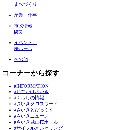
まちづくり
産業・仕事
市政情報・
防災
イベント・
桜ホール
その他
コーナーから探す
#INFORMATION
#おでかけさいき
#くらしの情報
#さいきクロスワード
#さいきとぴっくす
#さいきニュース
#さいき城山桜ホール
#サイクルさいきリング