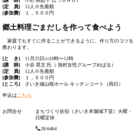
[講 師]
小野 由起子 氏（ＯＮＯ）
[定 員]
12人※先着順
[参加費]
１，５００円
郷土料理ごまだしを作って食べよう
家庭でもすぐに作ることができるように、作り方のコツを
教わります。
[と き]
11月25日㈯10時〜12時
[講 師]
小谷 晃文 氏（ 漁村女性グループめばる）
[定 員]
12人※先着順
[参加費]
１，５００円
[ところ]
さいき城山桜ホール キッチンコート（両日）
申込は
こちら
お問合せ
まちづくり佐伯（さいき本舗城下堂）火曜・
日曜定休
28-6464