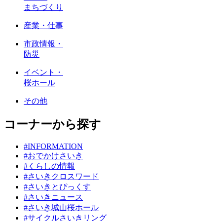
まちづくり
産業・仕事
市政情報・
防災
イベント・
桜ホール
その他
コーナーから探す
#INFORMATION
#おでかけさいき
#くらしの情報
#さいきクロスワード
#さいきとぴっくす
#さいきニュース
#さいき城山桜ホール
#サイクルさいきリング