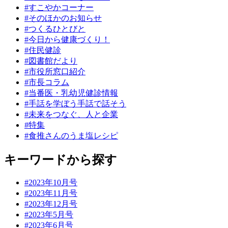
#すこやかコーナー
#そのほかのお知らせ
#つくるひとびと
#今日から健康づくり！
#住民健診
#図書館だより
#市役所窓口紹介
#市長コラム
#当番医・乳幼児健診情報
#手話を学ぼう手話で話そう
#未来をつなぐ、人と企業
#特集
#食推さんのうま塩レシピ
キーワードから探す
#2023年10月号
#2023年11月号
#2023年12月号
#2023年5月号
#2023年6月号