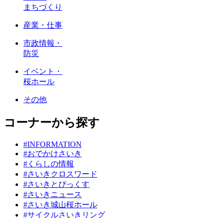
まちづくり
産業・仕事
市政情報・
防災
イベント・
桜ホール
その他
コーナーから探す
#INFORMATION
#おでかけさいき
#くらしの情報
#さいきクロスワード
#さいきとぴっくす
#さいきニュース
#さいき城山桜ホール
#サイクルさいきリング