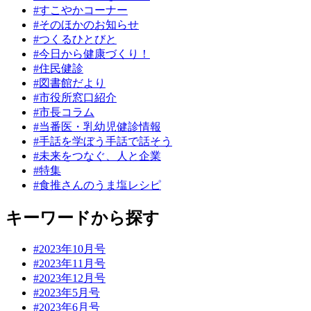
#すこやかコーナー
#そのほかのお知らせ
#つくるひとびと
#今日から健康づくり！
#住民健診
#図書館だより
#市役所窓口紹介
#市長コラム
#当番医・乳幼児健診情報
#手話を学ぼう手話で話そう
#未来をつなぐ、人と企業
#特集
#食推さんのうま塩レシピ
キーワードから探す
#2023年10月号
#2023年11月号
#2023年12月号
#2023年5月号
#2023年6月号