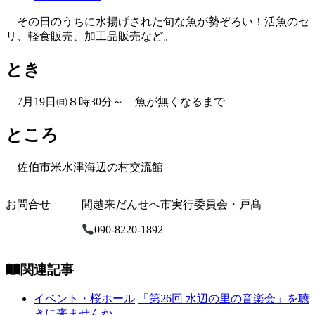
その日のうちに水揚げされた旬な魚が勢ぞろい！活魚のセ
リ、軽食販売、加工品販売など。
とき
7月19日㈰８時30分～ 魚が無くなるまで
ところ
佐伯市米水津海辺の村交流館
お問合せ
間越来だんせへ市実行委員会・戸髙
090-8220-1892
関連記事
イベント・桜ホール
「第26回 水辺の里の音楽会」を聴
きに来ませんか