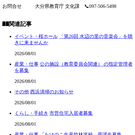
お問合せ
大分県教育庁 文化課 📞097-506-5498
関連記事
イベント・桜ホール
「第26回 水辺の里の音楽会」を聴
きに来ませんか
2026/08/01
産業・仕事
公の施設（教育委員会関連） の指定管理者
を募集
2026/08/01
その他
西浜清掃のお知らせ
2026/08/01
くらし・手続き
市営住宅入居者募集
2026/08/01
産業・仕事
「たけのこ生産竹林楽校」受講生募集