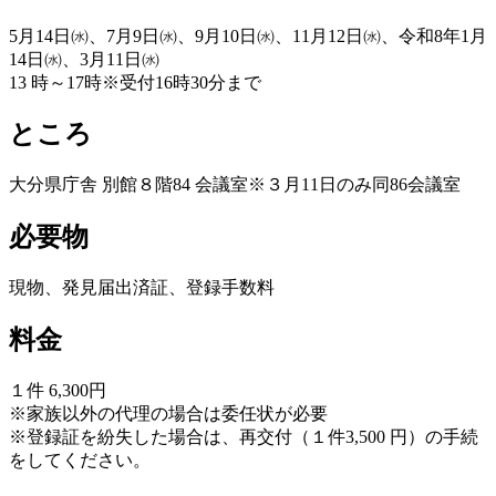
5月14日㈬、7月9日㈬、9月10日㈬、11月12日㈬、令和8年1月
14日㈬、3月11日㈬
13 時～17時※受付16時30分まで
ところ
大分県庁舎 別館８階84 会議室※３月11日のみ同86会議室
必要物
現物、発見届出済証、登録手数料
料金
１件 6,300円
※家族以外の代理の場合は委任状が必要
※登録証を紛失した場合は、再交付（１件3,500 円）の手続
をしてください。