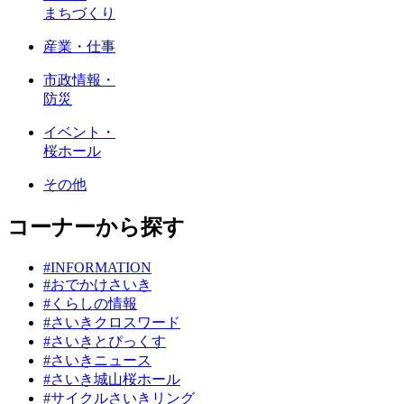
まちづくり
産業・仕事
市政情報・
防災
イベント・
桜ホール
その他
コーナーから探す
#INFORMATION
#おでかけさいき
#くらしの情報
#さいきクロスワード
#さいきとぴっくす
#さいきニュース
#さいき城山桜ホール
#サイクルさいきリング