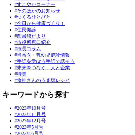
#すこやかコーナー
#そのほかのお知らせ
#つくるひとびと
#今日から健康づくり！
#住民健診
#図書館だより
#市役所窓口紹介
#市長コラム
#当番医・乳幼児健診情報
#手話を学ぼう手話で話そう
#未来をつなぐ、人と企業
#特集
#食推さんのうま塩レシピ
キーワードから探す
#2023年10月号
#2023年11月号
#2023年12月号
#2023年5月号
#2023年6月号