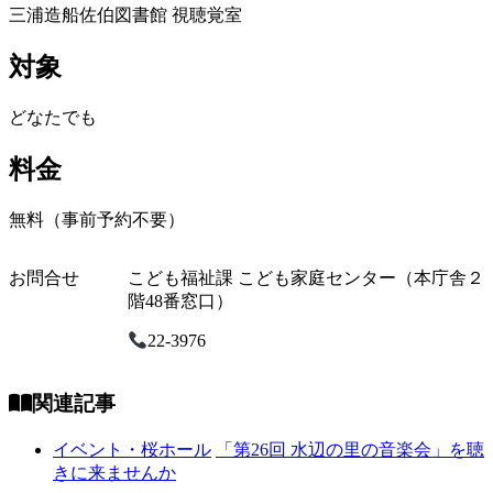
三浦造船佐伯図書館 視聴覚室
対象
どなたでも
料金
無料（事前予約不要）
お問合せ
こども福祉課 こども家庭センター（本庁舎２
階48番窓口）
22-3976
関連記事
イベント・桜ホール
「第26回 水辺の里の音楽会」を聴
きに来ませんか