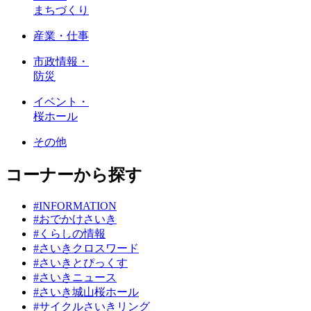
まちづくり
産業・仕事
市政情報・
防災
イベント・
桜ホール
その他
コーナーから探す
#INFORMATION
#おでかけさいき
#くらしの情報
#さいきクロスワード
#さいきとぴっくす
#さいきニュース
#さいき城山桜ホール
#サイクルさいきリング