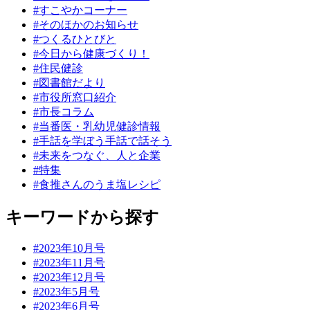
#すこやかコーナー
#そのほかのお知らせ
#つくるひとびと
#今日から健康づくり！
#住民健診
#図書館だより
#市役所窓口紹介
#市長コラム
#当番医・乳幼児健診情報
#手話を学ぼう手話で話そう
#未来をつなぐ、人と企業
#特集
#食推さんのうま塩レシピ
キーワードから探す
#2023年10月号
#2023年11月号
#2023年12月号
#2023年5月号
#2023年6月号