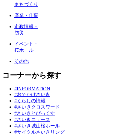
まちづくり
産業・仕事
市政情報・
防災
イベント・
桜ホール
その他
コーナーから探す
#INFORMATION
#おでかけさいき
#くらしの情報
#さいきクロスワード
#さいきとぴっくす
#さいきニュース
#さいき城山桜ホール
#サイクルさいきリング