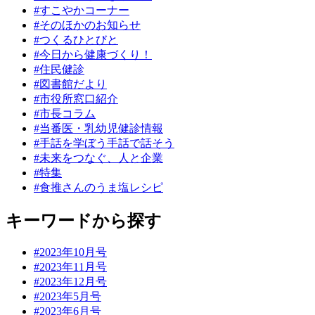
#すこやかコーナー
#そのほかのお知らせ
#つくるひとびと
#今日から健康づくり！
#住民健診
#図書館だより
#市役所窓口紹介
#市長コラム
#当番医・乳幼児健診情報
#手話を学ぼう手話で話そう
#未来をつなぐ、人と企業
#特集
#食推さんのうま塩レシピ
キーワードから探す
#2023年10月号
#2023年11月号
#2023年12月号
#2023年5月号
#2023年6月号