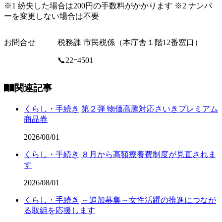
※1 紛失した場合は200円の手数料がかかります ※2 ナンバ
ーを変更しない場合は不要
お問合せ
税務課 市民税係（本庁舎１階12番窓口）
📞22ｰ4501
関連記事
くらし・手続き
第２弾 物価高騰対応さいきプレミアム
商品券
2026/08/01
くらし・手続き
８月から高額療養費制度が見直されま
す
2026/08/01
くらし・手続き
～追加募集～女性活躍の推進につなが
る取組を応援します