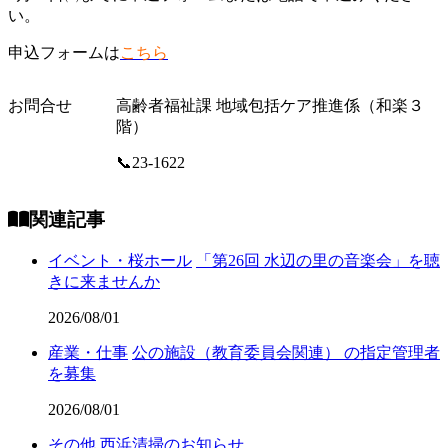
い。
申込フォームは
こちら
お問合せ
高齢者福祉課 地域包括ケア推進係（和楽３
階）
📞23-1622
関連記事
イベント・桜ホール
「第26回 水辺の里の音楽会」を聴
きに来ませんか
2026/08/01
産業・仕事
公の施設（教育委員会関連） の指定管理者
を募集
2026/08/01
その他
西浜清掃のお知らせ