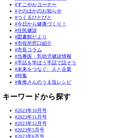
#すこやかコーナー
#そのほかのお知らせ
#つくるひとびと
#今日から健康づくり！
#住民健診
#図書館だより
#市役所窓口紹介
#市長コラム
#当番医・乳幼児健診情報
#手話を学ぼう手話で話そう
#未来をつなぐ、人と企業
#特集
#食推さんのうま塩レシピ
キーワードから探す
#2023年10月号
#2023年11月号
#2023年12月号
#2023年5月号
#2023年6月号