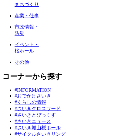
まちづくり
産業・仕事
市政情報・
防災
イベント・
桜ホール
その他
コーナーから探す
#INFORMATION
#おでかけさいき
#くらしの情報
#さいきクロスワード
#さいきとぴっくす
#さいきニュース
#さいき城山桜ホール
#サイクルさいきリング