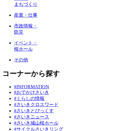
まちづくり
産業・仕事
市政情報・
防災
イベント・
桜ホール
その他
コーナーから探す
#INFORMATION
#おでかけさいき
#くらしの情報
#さいきクロスワード
#さいきとぴっくす
#さいきニュース
#さいき城山桜ホール
#サイクルさいきリング