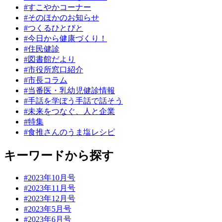
#すこやかコーナー
#そのほかのお知らせ
#つくるひとびと
#今日から健康づくり！
#住民健診
#図書館だより
#市役所窓口紹介
#市長コラム
#当番医・乳幼児健診情報
#手話を学ぼう手話で話そう
#未来をつなぐ、人と企業
#特集
#食推さんのうま塩レシピ
キーワードから探す
#2023年10月号
#2023年11月号
#2023年12月号
#2023年5月号
#2023年6月号