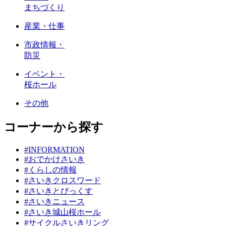
まちづくり
産業・仕事
市政情報・
防災
イベント・
桜ホール
その他
コーナーから探す
#INFORMATION
#おでかけさいき
#くらしの情報
#さいきクロスワード
#さいきとぴっくす
#さいきニュース
#さいき城山桜ホール
#サイクルさいきリング