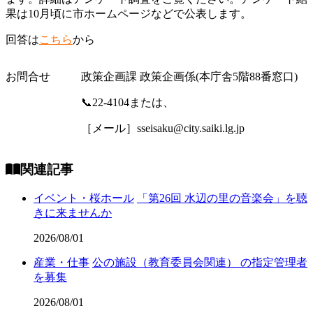
果は10月頃に市ホームページなどで公表します。
回答は
こちら
から
お問合せ
政策企画課 政策企画係(本庁舎5階88番窓口)
📞22-4104または、
［メール］sseisaku@city.saiki.lg.jp
関連記事
イベント・桜ホール
「第26回 水辺の里の音楽会」を聴
きに来ませんか
2026/08/01
産業・仕事
公の施設（教育委員会関連） の指定管理者
を募集
2026/08/01