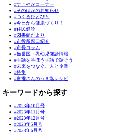
#すこやかコーナー
#そのほかのお知らせ
#つくるひとびと
#今日から健康づくり！
#住民健診
#図書館だより
#市役所窓口紹介
#市長コラム
#当番医・乳幼児健診情報
#手話を学ぼう手話で話そう
#未来をつなぐ、人と企業
#特集
#食推さんのうま塩レシピ
キーワードから探す
#2023年10月号
#2023年11月号
#2023年12月号
#2023年5月号
#2023年6月号