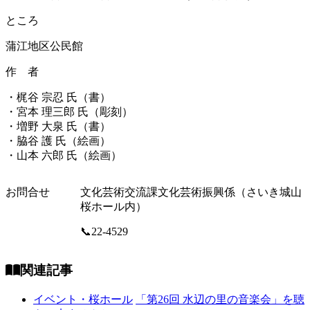
ところ
蒲江地区公民館
作 者
・梶谷 宗忍 氏（書）
・宮本 理三郎 氏（彫刻）
・増野 大泉 氏（書）
・脇谷 護 氏（絵画）
・山本 六郎 氏（絵画）
お問合せ
文化芸術交流課文化芸術振興係（さいき城山
桜ホール内）
📞22-4529
関連記事
イベント・桜ホール
「第26回 水辺の里の音楽会」を聴