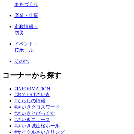
まちづくり
産業・仕事
市政情報・
防災
イベント・
桜ホール
その他
コーナーから探す
#INFORMATION
#おでかけさいき
#くらしの情報
#さいきクロスワード
#さいきとぴっくす
#さいきニュース
#さいき城山桜ホール
#サイクルさいきリング