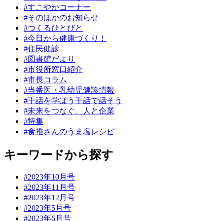
#すこやかコーナー
#そのほかのお知らせ
#つくるひとびと
#今日から健康づくり！
#住民健診
#図書館だより
#市役所窓口紹介
#市長コラム
#当番医・乳幼児健診情報
#手話を学ぼう手話で話そう
#未来をつなぐ、人と企業
#特集
#食推さんのうま塩レシピ
キーワードから探す
#2023年10月号
#2023年11月号
#2023年12月号
#2023年5月号
#2023年6月号