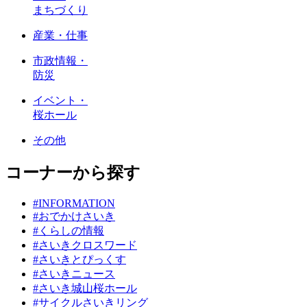
まちづくり
産業・仕事
市政情報・
防災
イベント・
桜ホール
その他
コーナーから探す
#INFORMATION
#おでかけさいき
#くらしの情報
#さいきクロスワード
#さいきとぴっくす
#さいきニュース
#さいき城山桜ホール
#サイクルさいきリング