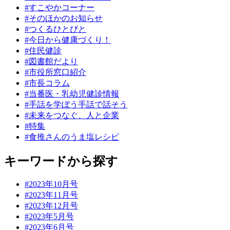
#すこやかコーナー
#そのほかのお知らせ
#つくるひとびと
#今日から健康づくり！
#住民健診
#図書館だより
#市役所窓口紹介
#市長コラム
#当番医・乳幼児健診情報
#手話を学ぼう手話で話そう
#未来をつなぐ、人と企業
#特集
#食推さんのうま塩レシピ
キーワードから探す
#2023年10月号
#2023年11月号
#2023年12月号
#2023年5月号
#2023年6月号