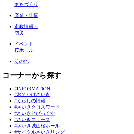
まちづくり
産業・仕事
市政情報・
防災
イベント・
桜ホール
その他
コーナーから探す
#INFORMATION
#おでかけさいき
#くらしの情報
#さいきクロスワード
#さいきとぴっくす
#さいきニュース
#さいき城山桜ホール
#サイクルさいきリング