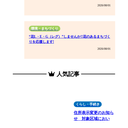
2026/08/01
環境・まちづくり
“花L・E・G（レグ）”しませんか!!花のあるまちづく
りを応援します!
2026/08/01
人気記事
くらし・手続き
住所表示変更のお知ら
せ 対象区域におい
て、住所表示の変更を