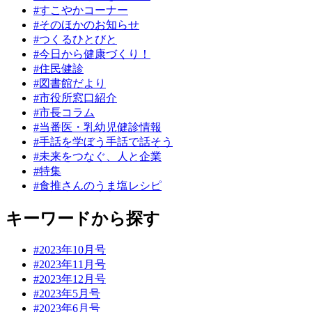
#すこやかコーナー
#そのほかのお知らせ
#つくるひとびと
#今日から健康づくり！
#住民健診
#図書館だより
#市役所窓口紹介
#市長コラム
#当番医・乳幼児健診情報
#手話を学ぼう手話で話そう
#未来をつなぐ、人と企業
#特集
#食推さんのうま塩レシピ
キーワードから探す
#2023年10月号
#2023年11月号
#2023年12月号
#2023年5月号
#2023年6月号