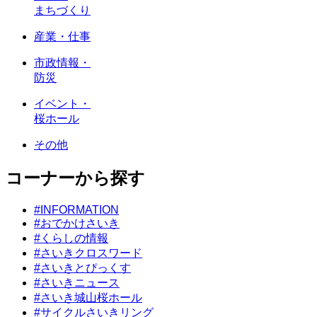
まちづくり
産業・仕事
市政情報・
防災
イベント・
桜ホール
その他
コーナーから探す
#INFORMATION
#おでかけさいき
#くらしの情報
#さいきクロスワード
#さいきとぴっくす
#さいきニュース
#さいき城山桜ホール
#サイクルさいきリング