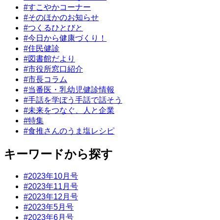
#すこやかコーナー
#そのほかのお知らせ
#つくるひとびと
#今日から健康づくり！
#住民健診
#図書館だより
#市役所窓口紹介
#市長コラム
#当番医・乳幼児健診情報
#手話を学ぼう手話で話そう
#未来をつなぐ、人と企業
#特集
#食推さんのうま塩レシピ
キーワードから探す
#2023年10月号
#2023年11月号
#2023年12月号
#2023年5月号
#2023年6月号