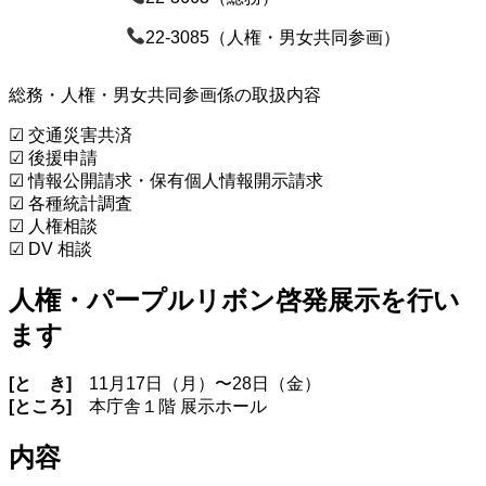
22-3085（人権・男女共同参画）
総務・人権・男女共同参画係の取扱内容
☑ 交通災害共済
☑ 後援申請
☑ 情報公開請求・保有個人情報開示請求
☑ 各種統計調査
☑ 人権相談
☑ DV 相談
人権・パープルリボン啓発展示を行い
ます
[と き]
11月17日（月）〜28日（金）
[ところ]
本庁舎１階 展示ホール
内容