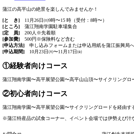
蒲江の高平山の絶景を楽しんでみませんか！
[と き]
11月26日㈰9時〜15 時（受付：8時〜）
[ところ]
蒲江翔南学園駐車場集合
[定 員]
200人※先着順
[参加費]
500円※保険料など含む
[申込方法]
申し込みフォームまたは申込用紙を蒲江振興局
[申込期間]
10月23日㈪〜11月17日㈮
①経験者向けコース
蒲江翔南学園〜高平展望公園〜高平山山頂〜サイクリングロー
②初心者向けコース
蒲江翔南学園〜高平展望公園〜サイクリングロードを経由する
※蒲江特産品の試食コーナー、イベント会場では伊勢えび汁