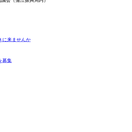
協議会（蒲江振興局内）
聴きに来ませんか
を募集