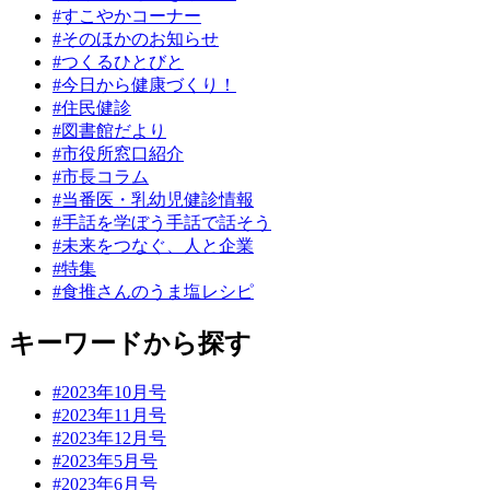
#すこやかコーナー
#そのほかのお知らせ
#つくるひとびと
#今日から健康づくり！
#住民健診
#図書館だより
#市役所窓口紹介
#市長コラム
#当番医・乳幼児健診情報
#手話を学ぼう手話で話そう
#未来をつなぐ、人と企業
#特集
#食推さんのうま塩レシピ
キーワードから探す
#2023年10月号
#2023年11月号
#2023年12月号
#2023年5月号
#2023年6月号