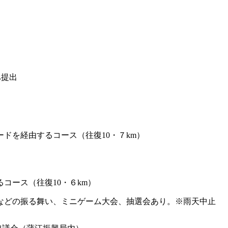
へ提出
ドを経由するコース（往復10・７km）
コース（往復10・６km）
などの振る舞い、ミニゲーム大会、抽選会あり。※雨天中止