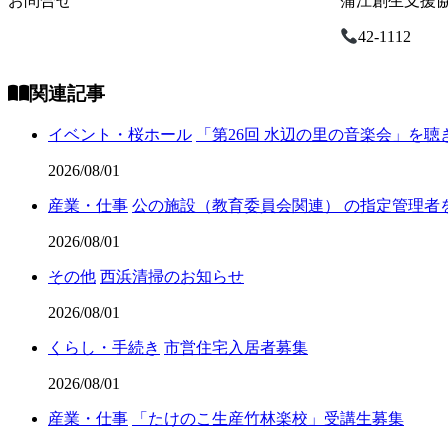
お問合せ
蒲江創生支援
42-1112
関連記事
イベント・桜ホール
「第26回 水辺の里の音楽会」を
2026/08/01
産業・仕事
公の施設（教育委員会関連） の指定管理者
2026/08/01
その他
西浜清掃のお知らせ
2026/08/01
くらし・手続き
市営住宅入居者募集
2026/08/01
産業・仕事
「たけのこ生産竹林楽校」受講生募集