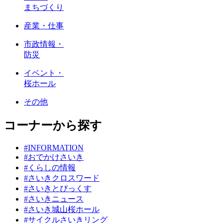
まちづくり
産業・仕事
市政情報・
防災
イベント・
桜ホール
その他
コーナーから探す
#INFORMATION
#おでかけさいき
#くらしの情報
#さいきクロスワード
#さいきとぴっくす
#さいきニュース
#さいき城山桜ホール
#サイクルさいきリング