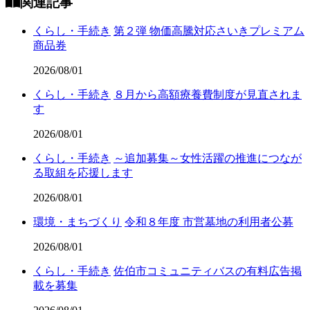
関連記事
くらし・手続き
第２弾 物価高騰対応さいきプレミアム
商品券
2026/08/01
くらし・手続き
８月から高額療養費制度が見直されま
す
2026/08/01
くらし・手続き
～追加募集～女性活躍の推進につなが
る取組を応援します
2026/08/01
環境・まちづくり
令和８年度 市営墓地の利用者公募
2026/08/01
くらし・手続き
佐伯市コミュニティバスの有料広告掲
載を募集