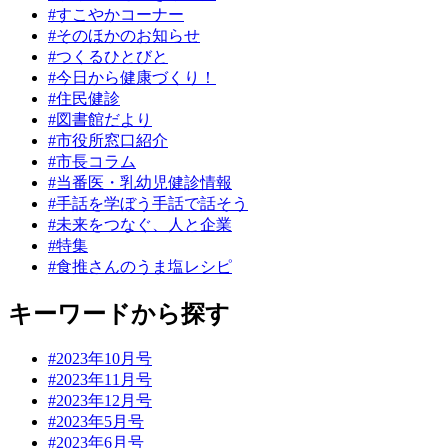
#すこやかコーナー
#そのほかのお知らせ
#つくるひとびと
#今日から健康づくり！
#住民健診
#図書館だより
#市役所窓口紹介
#市長コラム
#当番医・乳幼児健診情報
#手話を学ぼう手話で話そう
#未来をつなぐ、人と企業
#特集
#食推さんのうま塩レシピ
キーワードから探す
#2023年10月号
#2023年11月号
#2023年12月号
#2023年5月号
#2023年6月号