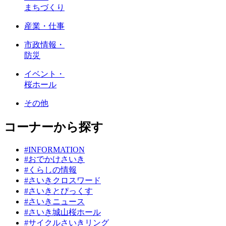
まちづくり
産業・仕事
市政情報・
防災
イベント・
桜ホール
その他
コーナーから探す
#INFORMATION
#おでかけさいき
#くらしの情報
#さいきクロスワード
#さいきとぴっくす
#さいきニュース
#さいき城山桜ホール
#サイクルさいきリング