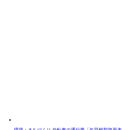
環境・まちづくり
自転車の通行帯「矢羽根型路面表