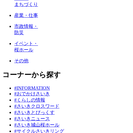
まちづくり
産業・仕事
市政情報・
防災
イベント・
桜ホール
その他
コーナーから探す
#INFORMATION
#おでかけさいき
#くらしの情報
#さいきクロスワード
#さいきとぴっくす
#さいきニュース
#さいき城山桜ホール
#サイクルさいきリング