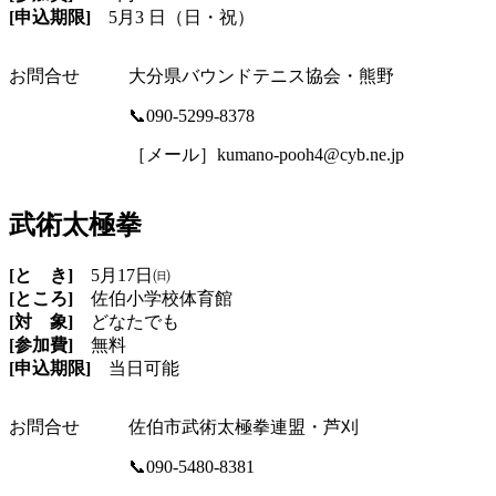
[申込期限]
5月3 日（日・祝）
お問合せ
大分県バウンドテニス協会・熊野
📞090-5299-8378
［メール］kumano-pooh4@cyb.ne.jp
武術太極拳
[と き]
5月17日㈰
[ところ]
佐伯小学校体育館
[対 象]
どなたでも
[参加費]
無料
[申込期限]
当日可能
お問合せ
佐伯市武術太極拳連盟・芦刈
📞090-5480-8381