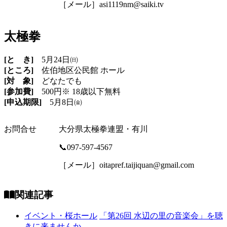
［メール］asi1119nm@saiki.tv
太極拳
[と き]
5月24日㈰
[ところ]
佐伯地区公民館 ホール
[対 象]
どなたでも
[参加費]
500円※ 18歳以下無料
[申込期限]
5月8日㈮
お問合せ
大分県太極拳連盟・有川
📞097-597-4567
［メール］oitapref.taijiquan@gmail.com
関連記事
イベント・桜ホール
「第26回 水辺の里の音楽会」を聴
きに来ませんか