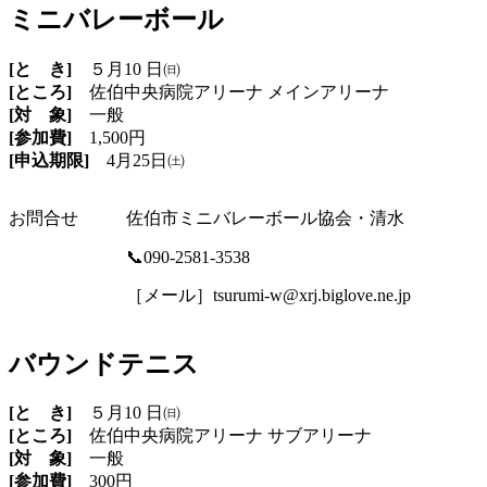
ミニバレーボール
[と き]
５月10 日㈰
[ところ]
佐伯中央病院アリーナ メインアリーナ
[対 象]
一般
[参加費]
1,500円
[申込期限]
4月25日㈯
お問合せ
佐伯市ミニバレーボール協会・清水
📞090-2581-3538
［メール］tsurumi-w@xrj.biglove.ne.jp
バウンドテニス
[と き]
５月10 日㈰
[ところ]
佐伯中央病院アリーナ サブアリーナ
[対 象]
一般
[参加費]
300円