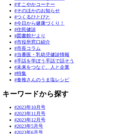
#すこやかコーナー
#そのほかのお知らせ
#つくるひとびと
#今日から健康づくり！
#住民健診
#図書館だより
#市役所窓口紹介
#市長コラム
#当番医・乳幼児健診情報
#手話を学ぼう手話で話そう
#未来をつなぐ、人と企業
#特集
#食推さんのうま塩レシピ
キーワードから探す
#2023年10月号
#2023年11月号
#2023年12月号
#2023年5月号
#2023年6月号