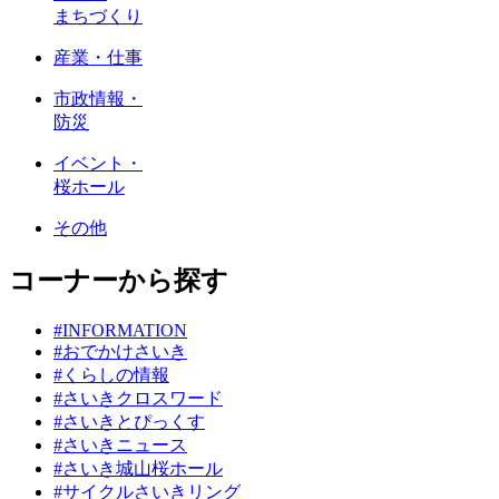
まちづくり
産業・仕事
市政情報・
防災
イベント・
桜ホール
その他
コーナーから探す
#INFORMATION
#おでかけさいき
#くらしの情報
#さいきクロスワード
#さいきとぴっくす
#さいきニュース
#さいき城山桜ホール
#サイクルさいきリング