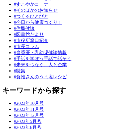
#すこやかコーナー
#そのほかのお知らせ
#つくるひとびと
#今日から健康づくり！
#住民健診
#図書館だより
#市役所窓口紹介
#市長コラム
#当番医・乳幼児健診情報
#手話を学ぼう手話で話そう
#未来をつなぐ、人と企業
#特集
#食推さんのうま塩レシピ
キーワードから探す
#2023年10月号
#2023年11月号
#2023年12月号
#2023年5月号
#2023年6月号