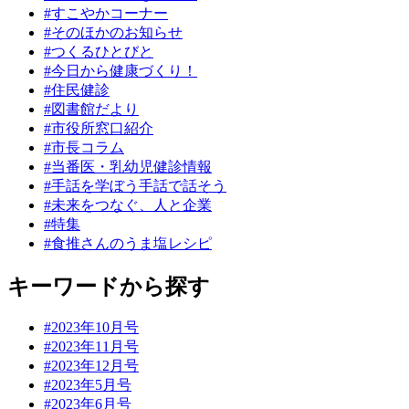
#すこやかコーナー
#そのほかのお知らせ
#つくるひとびと
#今日から健康づくり！
#住民健診
#図書館だより
#市役所窓口紹介
#市長コラム
#当番医・乳幼児健診情報
#手話を学ぼう手話で話そう
#未来をつなぐ、人と企業
#特集
#食推さんのうま塩レシピ
キーワードから探す
#2023年10月号
#2023年11月号
#2023年12月号
#2023年5月号
#2023年6月号