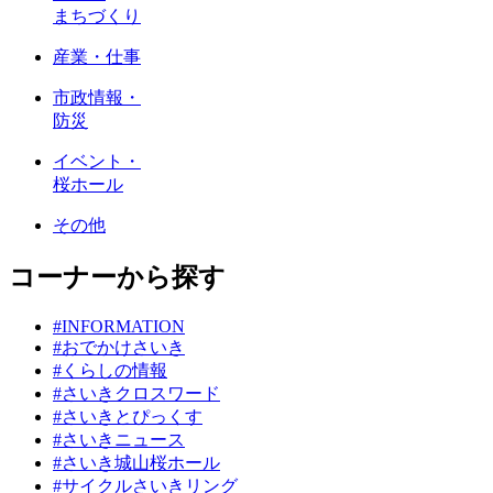
まちづくり
産業・仕事
市政情報・
防災
イベント・
桜ホール
その他
コーナーから探す
#INFORMATION
#おでかけさいき
#くらしの情報
#さいきクロスワード
#さいきとぴっくす
#さいきニュース
#さいき城山桜ホール
#サイクルさいきリング