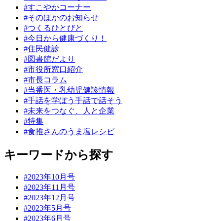
#すこやかコーナー
#そのほかのお知らせ
#つくるひとびと
#今日から健康づくり！
#住民健診
#図書館だより
#市役所窓口紹介
#市長コラム
#当番医・乳幼児健診情報
#手話を学ぼう手話で話そう
#未来をつなぐ、人と企業
#特集
#食推さんのうま塩レシピ
キーワードから探す
#2023年10月号
#2023年11月号
#2023年12月号
#2023年5月号
#2023年6月号