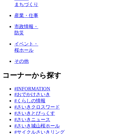
まちづくり
産業・仕事
市政情報・
防災
イベント・
桜ホール
その他
コーナーから探す
#INFORMATION
#おでかけさいき
#くらしの情報
#さいきクロスワード
#さいきとぴっくす
#さいきニュース
#さいき城山桜ホール
#サイクルさいきリング